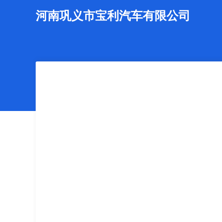
河南巩义市宝利汽车有限公司